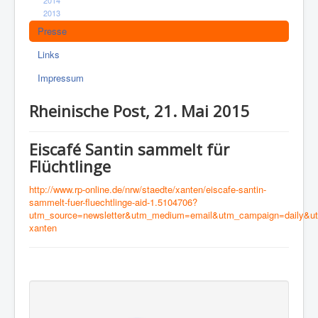
2013
Presse
Links
Impressum
Rheinische Post, 21. Mai 2015
Eiscafé Santin sammelt für
Flüchtlinge
http://www.rp-online.de/nrw/staedte/xanten/eiscafe-santin-
sammelt-fuer-fluechtlinge-aid-1.5104706?
utm_source=newsletter&utm_medium=email&utm_campaign=daily&utm
xanten