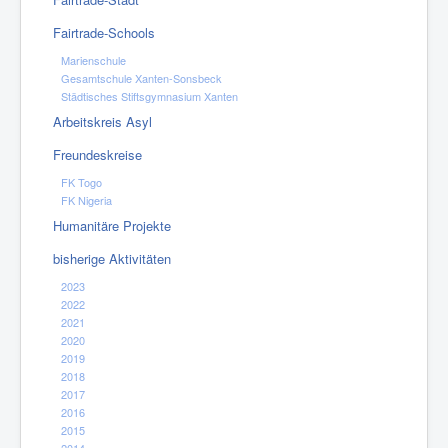
Fairtrade-Schools
Marienschule
Gesamtschule Xanten-Sonsbeck
Städtisches Stiftsgymnasium Xanten
Arbeitskreis Asyl
Freundeskreise
FK Togo
FK Nigeria
Humanitäre Projekte
bisherige Aktivitäten
2023
2022
2021
2020
2019
2018
2017
2016
2015
2014